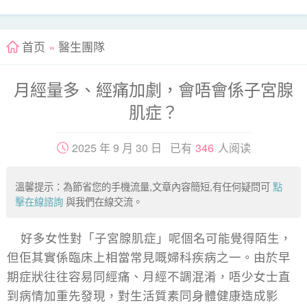
首页
»
醫生團隊
月經量多、經痛加劇，會唔會係子宮腺
肌症？
2025 年 9 月 30 日 已有
346
人阅读
溫馨提示：為節省您的手機流量,文章內容簡短,有任何疑問可
點
擊在線諮詢
與我們在線交流。
好多女性對「子宮腺肌症」呢個名可能覺得陌生，
但佢其實係臨床上相當常見嘅婦科疾病之一。由於早
期症狀往往容易同經痛、月經不調混淆，唔少女士直
到病情加重先發現，對生活質素同身體健康造成影