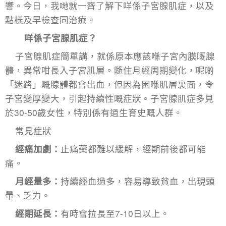
響。今日，我哋就一齊了解下咩係子宮腺肌症，以及
點樣及早檢查同治療。
咩係子宮腺肌症？
子宮腺肌症簡單講，就係原本應該喺子宮內膜嘅腺
體，異常咁長入子宮肌層。隨住月經周期變化，呢啲
「迷路」嘅腺體都會出血，但因為困喺肌層裏面，令
子宮變厚變大，引起持續性嘅症狀。子宮腺肌症多見
於30-50歲女性，特別係有過生育史嘅人群。
常見症狀
經痛加劇：
止痛藥都難以緩解，經期前後都可能
痛。
月經量多：
持續經血過多，容易導致貧血，出現頭
暈、乏力。
經期延長：
有時會拉長至7-10日以上。