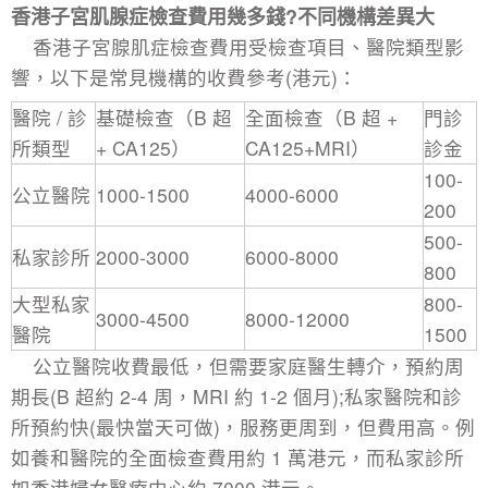
香港子宮肌腺症檢查費用幾多錢?不同機構差異大​
香港
子宮腺肌症檢查
費用受檢查項目、醫院類型影
響，以下是常見機構的收費參考(港元)：​
醫院 / 診
基礎檢查（B 超
全面檢查（B 超 +
門診
所類型​
+ CA125）​
CA125+MRI）​
診金​
100-
公立醫院​
1000-1500​
4000-6000​
200​
500-
私家診所​
2000-3000​
6000-8000​
800​
大型私家
800-
3000-4500​
8000-12000​
醫院​
1500​
​公立醫院收費最低，但需要家庭醫生轉介，預約周
期長(B 超約 2-4 周，MRI 約 1-2 個月);私家醫院和診
所預約快(最快當天可做)，服務更周到，但費用高。例
如養和醫院的全面檢查費用約 1 萬港元，而私家診所
如香港婦女醫療中心約 7000 港元。​