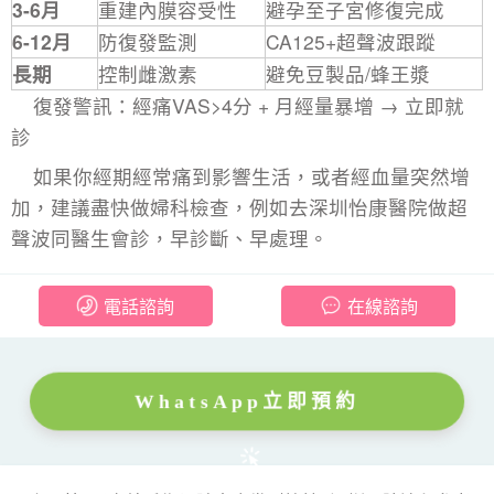
3-6月
重建內膜容受性
避孕至子宮修復完成
6-12月
防復發監測
CA125+超聲波跟蹤
長期
控制雌激素
避免豆製品/蜂王漿
復發警訊：經痛VAS>4分 + 月經量暴增 → 立即就
診
如果你經期經常痛到影響生活，或者經血量突然增
加，建議盡快做婦科檢查，例如去深圳怡康醫院做超
聲波同醫生會診，早診斷、早處理。
電話諮詢
在線諮詢
WhatsApp立即預約