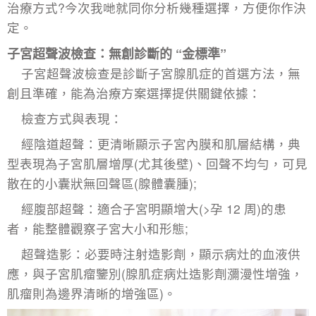
治療方式?今次我哋就同你分析幾種選擇，方便你作決
定。
子宮超聲波檢查：無創診斷的 “金標準”​
子宮超聲波檢查
是診斷子宮腺肌症的首選方法，無
創且準確，能為治療方案選擇提供關鍵依據：​
檢查方式與表現：​
經陰道超聲：更清晰顯示子宮內膜和肌層結構，典
型表現為子宮肌層增厚(尤其後壁)、回聲不均勻，可見
散在的小囊狀無回聲區(腺體囊腫);​
經腹部超聲：適合子宮明顯增大(>孕 12 周)的患
者，能整體觀察子宮大小和形態;​
超聲造影：必要時注射造影劑，顯示病灶的血液供
應，與子宮肌瘤鑒別(
腺肌症
病灶造影劑瀰漫性增強，
肌瘤則為邊界清晰的增強區)。​