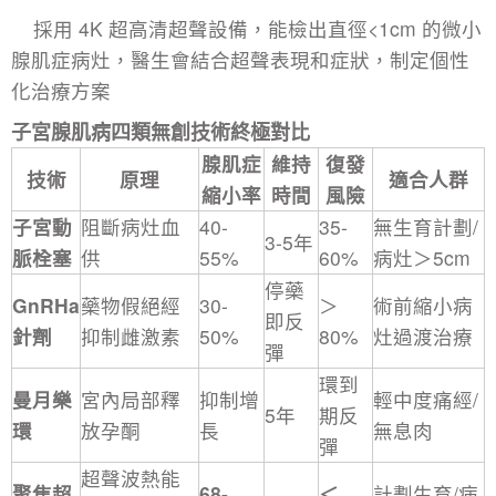
採用 4K 超高清超聲設備，能檢出直徑<1cm 的微小
腺肌症病灶，醫生會結合超聲表現和症狀，制定個性
化治療方案
子宮腺肌病
四類無創技術終極對比
腺肌症
維持
復發
技術
原理
適合人群
縮小率
時間
風險
子宮動
阻斷病灶血
40-
35-
無生育計劃/
3-5年
脈栓塞
供
55%
60%
病灶＞5cm
停藥
GnRHa
藥物假絕經
30-
＞
術前縮小病
即反
針劑
抑制雌激素
50%
80%
灶過渡治療
彈
環到
曼月樂
宮內局部釋
抑制增
輕中度痛經/
5年
期反
環
放孕酮
長
無息肉
彈
超聲波熱能
聚焦超
68-
＜
計劃生育/病