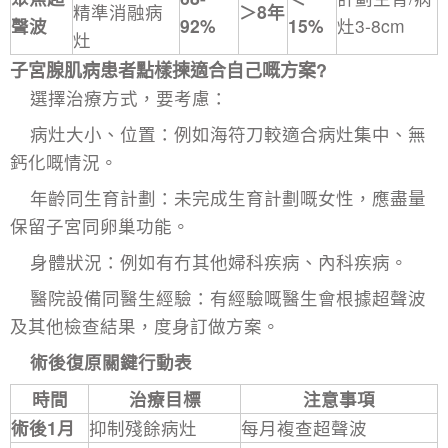
精準消融病
＞8年
聲波
92%
15%
灶3-8cm
灶
子宮腺肌病患者點樣揀適合自己嘅方案?
選擇治療方式，要考慮：
病灶大小、位置：例如
海符刀
較適合病灶集中、無
鈣化嘅情況。
年齡同生育計劃：未完成生育計劃嘅女性，應盡量
保留子宮同卵巢功能。
身體狀況：例如有冇其他婦科疾病、內科疾病。
醫院設備同醫生經驗：有經驗嘅醫生會根據超聲波
及其他檢查結果，度身訂做方案。
術後復原關鍵行動表
時間
治療目標
注意事項
術後1月
抑制殘餘病灶
每月複查超聲波