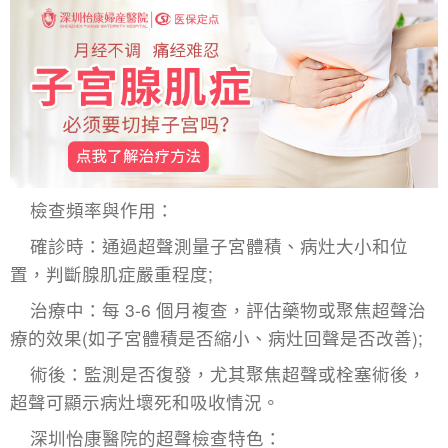
檢查頻率與作用：​
確診時：通過超聲測量子宮體積、病灶大小和位
置，判斷腺肌症嚴重程度;​
治療中：每 3-6 個月複查，評估藥物或
聚焦超聲治
療
的效果(如子宮體積是否縮小、病灶回聲是否改善);​
術後：監測是否復發，尤其聚焦超聲或栓塞術後，
超聲可顯示病灶壞死和吸收情況。​
深圳怡康醫院的超聲檢查特色：​