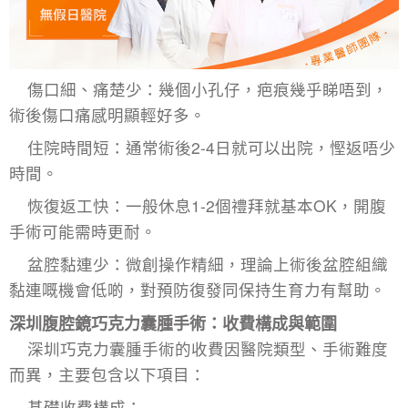
傷口細、痛楚少：幾個小孔仔，疤痕幾乎睇唔到，
術後傷口痛感明顯輕好多。
住院時間短：通常術後2-4日就可以出院，慳返唔少
時間。
恢復返工快：一般休息1-2個禮拜就基本OK，開腹
手術可能需時更耐。
盆腔黏連少：微創操作精細，理論上術後盆腔組織
黏連嘅機會低啲，對預防復發同保持生育力有幫助。
深圳腹腔鏡巧克力囊腫手術：收費構成與範圍​
深圳
巧克力囊腫手術
的收費因醫院類型、手術難度
而異，主要包含以下項目：​
基礎收費構成：​