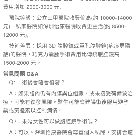
費用增加 2000-3000 元;​
醫院等級：公立三甲醫院收費偏高(約 10000-14000
元)，私家醫院如深圳怡康醫院收費更靈活(約 8500-
12000 元);​
技術差異：採用 3D 腹腔鏡或單孔腹腔鏡(疤痕更隱
蔽)的醫院，
巧克力囊腫手術費用
比傳統腹腔鏡高
1500-2000 元。
常見問題 Q&A
Q1：術後會唔會復發？
A：如果體內仍有內膜異位組織，或未接受荷爾蒙治
療，可能有復發風險。醫生可能會建議術後服用避孕
藥或黃體素以控制病情。
Q2：未婚女性可以做
腹腔鏡手術
嗎？
A：可以。深圳怡康醫院會尊重個人私隱，安排合適