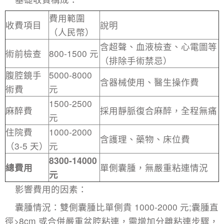
費用範圍
收費項目
說明
（人民幣）
含超聲、血液檢查、心電圖等
術前檢查
800-1500 元
（排除手術禁忌）
腹腔鏡手
5000-8000
含器械使用、醫生操作費
術費
元
1500-2500
麻醉費
採用靜脈復合麻醉，全程無痛
元
住院費
1000-2000
含護理、藥物、床位費
（3-5 天）
元
8300-14000
總費用
單側囊腫，無嚴重粘連情況
元
影響費用的因素：​
囊腫情況：雙側囊腫比單側貴 1000-2000 元;囊腫直
徑>8cm 或合併嚴重盆腔粘連，需增加分離粘連步驟，