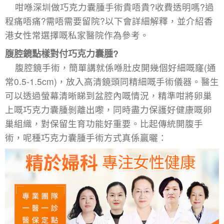
咁喺深圳做巧克力囊腫手術貴唔貴?收費透明嗎?過
程痛唔痛?需唔需要留院?以下會詳細解釋，並介紹香
港女性常選擇嘅私家醫院作為參考。
腹腔鏡點樣對付巧克力囊腫?
腹腔鏡手術，簡單講就係喺肚皮開幾個好細嘅窿(通
常0.5-1.5cm)，放入高清鏡頭同精細嘅手術儀器。醫生
可以透過螢幕清晰睇到盆腔內嘅情況，精準咁將卵巢
上嘅巧克力囊腫剝離出嚟，同時盡力保護好健康嘅卵
巢組織，對保留生育功能好重要。比起傳統開腹手
術，呢種巧克力囊腫手術方式真係贏曬：