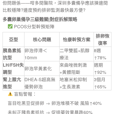
但問題係——咁多間醫院，深圳多囊備孕應該揀邊間
比較穩陣?邊度預約排卵監測最快最方便?
多囊卵巢備孕三級難關|對症拆解策略
PCOS分型幹預矩陣
排卵恢
亞型
核心問題
怡康幹預方案
復率
胰島素抵
卵泡停滯＜
二甲雙胍+肌醇
8週
抗型
10mm
療法
↑78%
LH/FSH失
來曲唑微刺激
週期
卵泡早黃素化
調型
+黃體阻斷
↑92%
腎上腺亢
DHEA-S超高無
地塞米松抑制
3個月
進型
優勢卵泡
+生長激素
↑65%
​盲點警報：
盲目吃黑豆促排卵 → ​卵泡堆積不破 風險↑40%
未糾正胰島素抵抗 → 促排藥效果暴跌60%