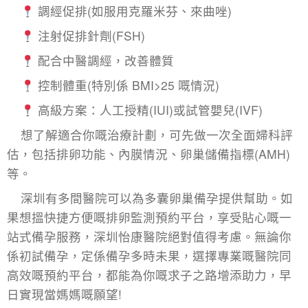
調經促排(如服用克羅米芬、來曲唑)
注射促排針劑(FSH)
配合中醫調經，改善體質
控制體重(特別係 BMI>25 嘅情況)
高級方案：人工授精(IUI)或試管嬰兒(IVF)
想了解適合你嘅治療計劃，可先做一次全面婦科評
估，包括排卵功能、內膜情況、卵巢儲備指標(AMH)
等。
深圳有多間醫院可以為多囊卵巢備孕提供幫助。如
果想搵快捷方便嘅排卵監測預約平台，享受貼心嘅一
站式備孕服務，深圳怡康醫院絕對值得考慮。無論你
係初試備孕，定係備孕多時未果，選擇專業嘅醫院同
高效嘅預約平台，都能為你嘅求子之路增添助力，早
日實現當媽媽嘅願望!