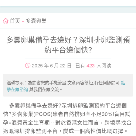
首页
»
多囊卵巢
多囊卵巢備孕去邊好？深圳排卵監測預
約平台邊個快?
2025 年 6 月 22 日 已有
423
人阅读
溫馨提示：為節省您的手機流量,文章內容簡短,有任何疑問可
點
擊在線諮詢
與我們在線交流。
多囊卵巢備孕去邊好?深圳排卵監測預約平台邊個
快?多囊卵巢(PCOS)患者自然排卵率不足30%!盲目試
孕=浪費黃金生育期。對於香港女性而言，跨境尋找合
適嘅深圳排卵監測平台，變成一個高性價比嘅選擇。