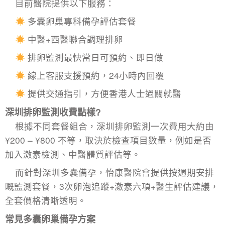
目前醫院提供以下服務：
多囊卵巢專科備孕評估套餐
中醫+西醫聯合調理排卵
排卵監測最快當日可預約、即日做
線上客服支援預約，24小時內回覆
提供交通指引，方便香港人士過關就醫
深圳排卵監測收費點樣?
根據不同套餐組合，
深圳排卵監測
一次費用大約由
¥200 – ¥800 不等，取決於檢查項目數量，例如是否
加入激素檢測、中醫體質評估等。
而針對深圳多囊備孕，怡康醫院會提供按週期安排
嘅監測套餐，3次卵泡追蹤+激素六項+醫生評估建議，
全套價格清晰透明。
常見
多囊卵巢備孕
方案