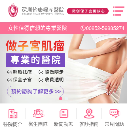
女性值得信賴的專業醫院
00852-59885274
醫生團隊
新聞動態
就診指南
常見問題
醫院簡介