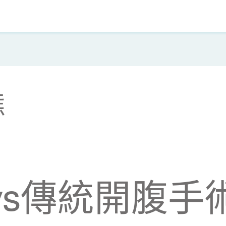
態
vs傳統開腹手