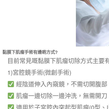
黏膜下肌瘤手術有邊啲方式?
目前常見嘅
黏膜下肌瘤
切除方式主要
1)宮腔鏡手術(微創手術)
經陰道伸入內窺鏡，不需切開腹部
肌瘤一邊切除一邊沖洗，無需開刀
適用於子宮腔內突起型肌瘤(0型、I