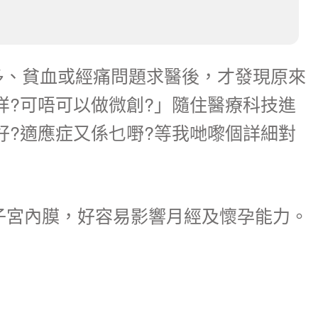
過多、貧血或經痛問題求醫後，才發現原來
?可唔可以做微創?」隨住醫療科技進
好?適應症又係乜嘢?等我哋嚟個詳細對
子宮內膜，好容易影響月經及懷孕能力。