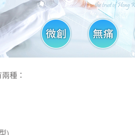
有兩種：
型)