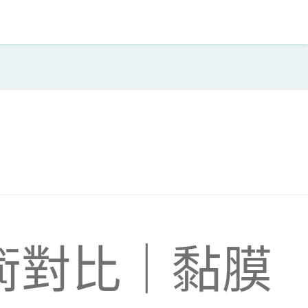
術對比｜黏膜