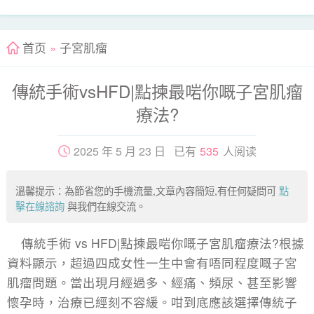
首页
»
子宮肌瘤
傳統手術vsHFD|點揀最啱你嘅子宮肌瘤
療法?
2025 年 5 月 23 日 已有
535
人阅读
溫馨提示：為節省您的手機流量,文章內容簡短,有任何疑問可
點
擊在線諮詢
與我們在線交流。
傳統手術 vs HFD|點揀最啱你嘅子宮肌瘤療法?根據
資料顯示，超過四成女性一生中會有唔同程度嘅子宮
肌瘤問題。當出現月經過多、經痛、頻尿、甚至影響
懷孕時，治療已經刻不容緩。咁到底應該選擇傳統
子