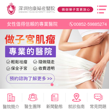
女性值得信賴的專業醫院
00852-59885274
醫生團隊
新聞動態
就診指南
常見問題
醫院簡介