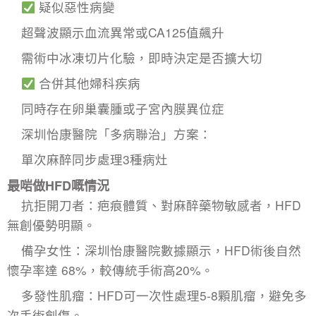
​疑似惡性病變
超聲波顯示血流異常或CA125值飆升
需術中冰凍切片化驗，即時決定是否擴大切
​合併其他婦科疾病
同時存在卵巢囊腫或子宮內膜異位症
深圳怡康醫院「多病聯治」方案：
單次麻醉同步處理3種病灶
最啱做HFD嘅情況
抗拒開刀者：疤痕體質、對麻醉藥物敏感者，HFD
無創優勢明顯。
備孕女性：深圳怡康醫院數據顯示，
HFD
術後自然
懷孕率達 68%，較傳統手術高20%。
多發性肌瘤：HFD可一次性處理5-8顆肌瘤，避免多
次手術創傷。