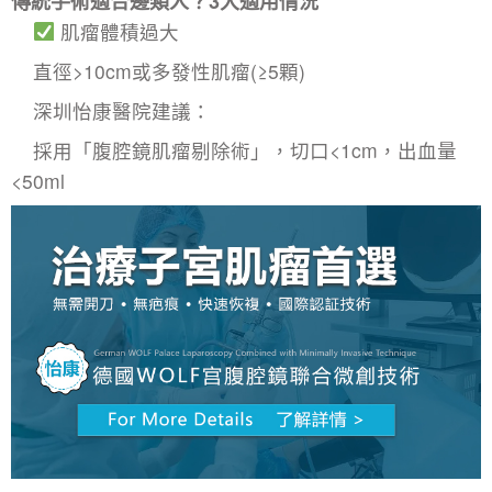
傳統手術適合邊類人？3大適用情況
​肌瘤體積過大
直徑>10cm或多發性肌瘤(≥5顆)
深圳怡康醫院建議：
採用「腹腔鏡肌瘤剔除術」，切口<1cm，出血量
<50ml