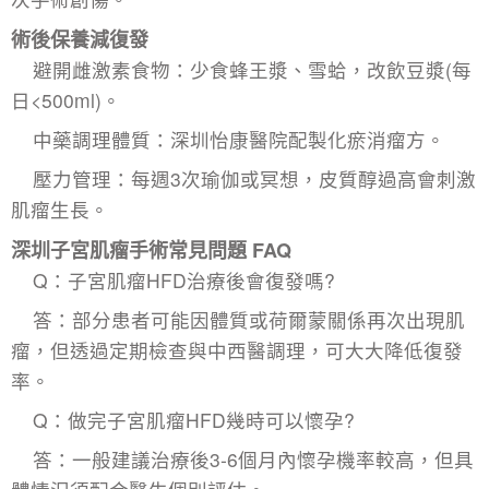
術後保養減復發
避開雌激素食物：少食蜂王漿、雪蛤，改飲豆漿(每
日<500ml)。
中藥調理體質：深圳怡康醫院配製化瘀消瘤方。
壓力管理：每週3次瑜伽或冥想，皮質醇過高會刺激
肌瘤生長。
深圳子宮肌瘤手術
常見問題 FAQ
Q：子宮肌瘤HFD治療後會復發嗎?
答：部分患者可能因體質或荷爾蒙關係再次出現肌
瘤，但透過定期檢查與中西醫調理，可大大降低復發
率。
Q：做完子宮肌瘤HFD幾時可以懷孕?
答：一般建議治療後3-6個月內懷孕機率較高，但具