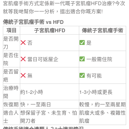
宮肌瘤手術方式
定係新一代嘅子宮肌瘤HFD治療?今次
就等我哋幫你一一分析，搵出適合你嘅方案!
傳統子宮肌瘤手術 vs HFD
項目
子宮肌瘤HFD
傳統子宮肌瘤手術
是否開
否
是
刀
是否住
當日可返屋企
一般需住院
院
是否留
無
有可能
疤
治療時
約1-2小時
1-3小時或更長
間
恢復期
快，一至兩日
較慢，約一至兩星期
適合人
想保留子宮、未生育、怕
肌瘤大或多、複雜性
士
開刀者
肌瘤