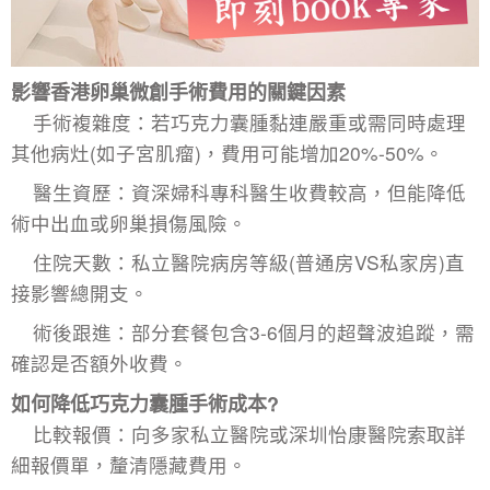
影響香港卵巢微創手術費用的關鍵因素
手術複雜度：若巧克力囊腫黏連嚴重或需同時處理
其他病灶(如子宮肌瘤)，費用可能增加20%-50%。
醫生資歷：資深婦科專科醫生收費較高，但能降低
術中出血或卵巢損傷風險。
住院天數：私立醫院病房等級(普通房VS私家房)直
接影響總開支。
術後跟進：部分套餐包含3-6個月的超聲波追蹤，需
確認是否額外收費。
如何降低巧克力囊腫手術成本?
比較報價：向多家私立醫院或深圳怡康醫院索取詳
細報價單，釐清隱藏費用。