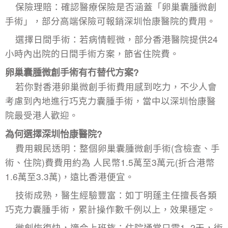
保險理賠：確認醫療保險是否涵蓋「
卵巢囊腫微創
手術
」，部分高端保險可報銷深圳怡康醫院的費用。
選擇日間手術：若病情輕微，部分香港醫院提供24
小時內出院的日間手術方案，節省住院費。
卵巢囊腫微創手術有冇替代方案?
若你對
香港卵巢微創手術費用
感到吃力，不少人會
考慮到內地進行巧克力囊腫手術，當中以深圳怡康醫
院最受港人歡迎。
為何選擇深圳怡康醫院?
費用親民透明：整個卵巢囊腫微創手術(含檢查、手
術、住院)費費用約為 人民幣1.5萬至3萬元(折合港幣
1.6萬至3.3萬)，遠比香港便宜。
技術成熟，醫生經驗豐富：如丁明蓬主任擅長各類
巧克力囊腫手術，累計操作數千例以上，效果穩定。
微創恢復快，適合上班族：住院通常只需1–2天，術