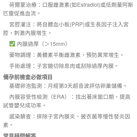
​荷爾蒙治療：口服雌激素(如Estradiol)或低劑量阿斯
匹靈促進血流。
​宮腔灌注：將自體血小板(PRP)或生長因子注入宮
腔，刺激內膜增生。
​內膜過厚（＞15mm）​
​藥物調理：黃體素平衡雌激素，預防異常增生。
​手術處理：子宮鏡切除息肉或刮除過厚內膜。
備孕前檢查必做項目
​基礎卵泡監測：月經第3天超音波評估卵巢儲備。
​內膜容受性檢測（ERA）​：找出著床窗口期，提高
試管嬰兒成功率。
​感染篩查：排除
子宮內膜炎
、披衣菌等慢性發炎因
素。
常見疑問解答