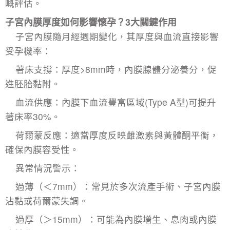
嘅評估。
子宮內膜厚度如何影響懷孕？3大關鍵作用
子宮內膜隨月經週期變化，其厚度與血流直接影響
受孕機率：
著床支撐：厚度>8mm時，內膜腺體分泌養分，促
進胚胎黏附。
血流供應：內膜下血流豐富區域(Type A型)可提升
著床率30%。
荷爾蒙反應：適當厚度反映雌激素與黃體酮平衡，
確保內膜容受性。
異常情況警示：
過薄（＜7mm）：常見於多次流產手術、子宮內膜
沾黏或荷爾蒙失調。
過厚（＞15mm）：可能為內膜增生、息肉或內膜