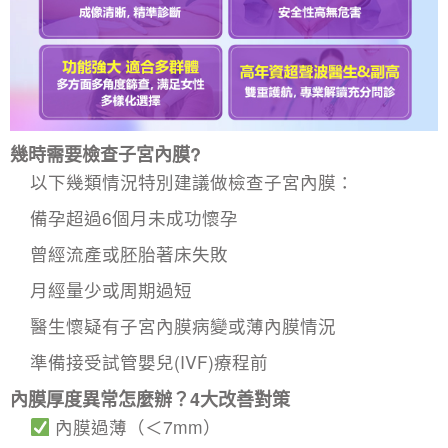
幾時需要檢查子宮內膜?
以下幾類情況特別建議做
檢查子宮內膜
：
備孕超過6個月未成功懷孕
曾經流產或胚胎著床失敗
月經量少或周期過短
醫生懷疑有子宮內膜病變或薄內膜情況
準備接受試管嬰兒(IVF)療程前
內膜厚度異常怎麼辦？4大改善對策
​內膜過薄（＜7mm）​