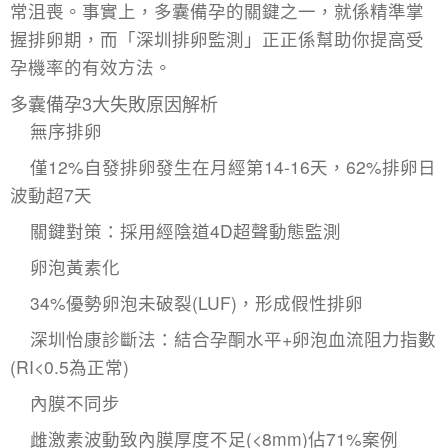
常沮喪。事實上，多囊備孕的關鍵之一，就係精準掌
握排卵期，而「
深圳排卵監測
」正正係幫助你提高受
孕機率的有效方法。
多囊備孕3大失敗原因解析
無序排卵
僅12%自發排卵發生在月經第14-16天，62%排卵日
波動超7天
關鍵對策：採用經陰道4D超聲動態監測
卵泡黃素化
34%優勢卵泡未破裂(LUF)，形成假性排卵
深圳怡康診斷法：結合孕酮水平+卵泡血流阻力指數
(RI<0.5為正常)
內膜不同步
雌激素波動致內膜厚度不足(<8mm)佔71%案例