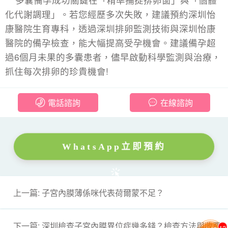
化代謝調理」。若您經歷多次失敗，建議預約深圳怡
康醫院生育專科，透過深圳排卵監測技術與深圳怡康
醫院的備孕檢查，能大幅提高受孕機會。建議備孕超
過6個月未果的多囊患者，儘早啟動科學監測與治療，
抓住每次排卵的珍貴機會!
電話諮詢
在線諮詢
WhatsApp立即預約
上一篇: 子宮內膜薄係咪代表荷爾蒙不足？
下一篇: 深圳檢查子宮內膜異位症幾多錢？檢查方法與收費
14