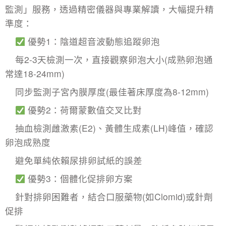
監測」服務，透過精密儀器與專業解讀，大幅提升精
準度：
優勢1：陰道超音波動態追蹤卵泡
每2-3天檢測一次，直接觀察卵泡大小(成熟卵泡通
常達18-24mm)
同步監測
子宮內膜厚度
(最佳著床厚度為8-12mm)
優勢2：荷爾蒙數值交叉比對
抽血檢測雌激素(E2)、黃體生成素(LH)峰值，確認
卵泡成熟度
避免單純依賴尿排卵試紙的誤差
優勢3：個體化促排卵方案
針對排卵困難者，結合口服藥物(如Clomid)或針劑
促排