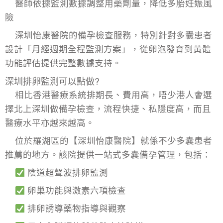
醫師依據監測數據調整用藥劑量，降低多胎妊娠風
險
深圳怡康醫院的
備孕檢查
服務，特別針對多囊患者
設計「月經週期全程監測方案」，從卵泡發育到
黃體
功能評估
提供完整數據支持。
深圳排卵監測可以點做?
相比香港醫療系統排期長、費用高，唔少港人會選
擇北上深圳做備孕檢查，流程快捷、私隱度高，而且
醫療水平亦越來越高。
位於羅湖區的【深圳怡康醫院】就係不少多囊患者
推薦的地方。該院提供一站式
多囊備孕
管理，包括：
陰道超聲波排卵監測
卵巢功能與激素六項檢查
排卵誘導藥物指導與觀察