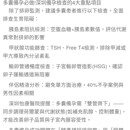
多囊備孕必做!
深圳備孕檢查
的4大重點項目
除了排卵監測，建議多囊患者進行以下檢查，全面
排查生育阻礙：
​胰島素阻抗檢測：空腹血糖+胰島素數值，評估代謝
異常對排卵的影響
​甲狀腺功能篩查：TSH、Free T4檢測，排除甲減或
甲亢導致內分泌紊亂
​輸卵管通暢度檢查：子宮輸卵管造影(HSG)，確認
卵子運輸通道無阻塞
​伴侶精液分析：避免單方面治療，40%不孕案例與
男性因素相關
深圳怡康醫院提醒：多囊備孕需「雙管齊下」——
同步調理荷爾蒙與代謝狀態(如補充肌醇、控制體重)，
才能改善卵子品質與子宮內膜容受性。
多囊備孕成功關鍵在「精準捕捉排卵窗」與「個體