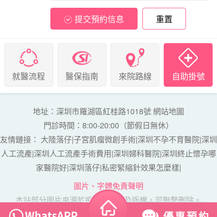
提交預約信息
重置
就醫流程
醫保指南
來院路線
自助掛號
地址：深圳市羅湖區紅桂路1018號
網站地圖
門診時間：8:00-20:00（節假日無休）
友情鏈接：
大陸落仔
|
子宮肌瘤微創手術
|
深圳不孕不育醫院
|
深圳
人工流產
|
深圳人工流產手術費用
|
深圳婦科醫院
|
深圳終止懷孕哪
家醫院好
|
深圳落仔
|
私密緊縮針效果怎麼樣
|
圖片、字體免責聲明
本站部分圖片來源於網絡，如涉及版權，可聯繫刪除。