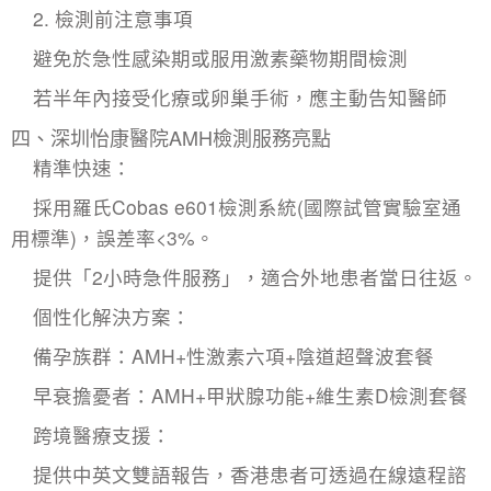
​2. 檢測前注意事項​
避免於急性感染期或服用激素藥物期間檢測
若半年內接受化療或卵巢手術，應主動告知醫師
​四、深圳怡康醫院AMH檢測服務亮點​
​精準快速：
採用羅氏Cobas e601檢測系統(國際試管實驗室通
用標準)，誤差率<3%。
提供「2小時急件服務」，適合外地患者當日往返。
​個性化解決方案：
​備孕族群：AMH+性激素六項+陰道超聲波套餐
​早衰擔憂者：AMH+甲狀腺功能+維生素D檢測套餐
​跨境醫療支援：
提供中英文雙語報告，香港患者可透過在線遠程諮