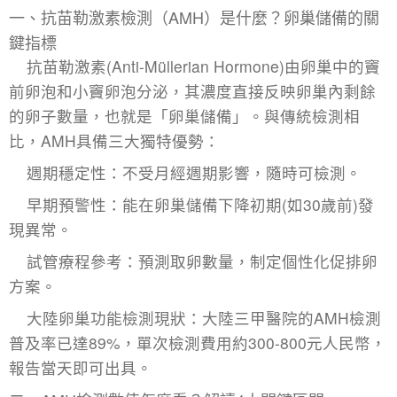
一、抗苗勒激素檢測（AMH）是什麼？卵巢儲備的關
鍵指標​
抗苗勒激素(Anti-Müllerian Hormone)由卵巢中的竇
前卵泡和小竇卵泡分泌，其濃度直接反映卵巢內剩餘
的卵子數量，也就是「卵巢儲備」。與傳統檢測相
比，AMH具備三大獨特優勢：
​週期穩定性：不受月經週期影響，隨時可檢測。
​早期預警性：能在卵巢儲備下降初期(如30歲前)發
現異常。
​試管療程參考：預測取卵數量，制定個性化促排卵
方案。
大陸卵巢功能檢測現狀：大陸三甲醫院的AMH檢測
普及率已達89%，單次檢測費用約300-800元人民幣，
報告當天即可出具。