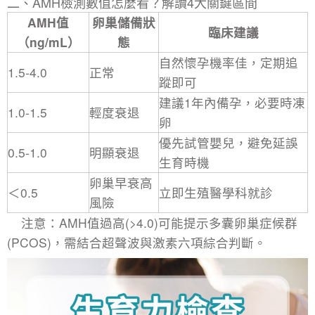
​二、AMH檢測數值怎麼看？解讀4大關鍵區間​
AMH值
卵巢儲備狀
臨床建議
（ng/mL）​
態
自然懷孕機率佳，定期追
1.5-4.0
正常
蹤即可
建議1年內備孕，必要時凍
1.0-1.5
輕度衰退
卵
優先試管嬰兒，避免延誤
0.5-1.0
明顯衰退
生育時機
卵巢早衰高
＜0.5
立即生殖醫學科就診
風險
注意：AMH值過高(>4.0)可能提示多囊卵巢症候群
(PCOS)，需結合超聲波與激素六項綜合判斷。