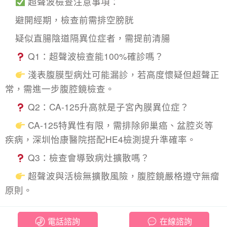
超聲波檢查注意事項：
避開經期，檢查前需排空膀胱
疑似直腸陰道隔異位症者，需提前清腸
Q1：超聲波檢查能100%確診嗎？
淺表腹膜型病灶可能漏診，若高度懷疑但超聲正
常，需進一步腹腔鏡檢查。
Q2：CA-125升高就是子宮內膜異位症？
CA-125特異性有限，需排除卵巢癌、盆腔炎等
疾病，深圳怡康醫院搭配HE4檢測提升準確率。
Q3：檢查會導致病灶擴散嗎？
超聲波與活檢無擴散風險，腹腔鏡嚴格遵守無瘤
原則。
電話諮詢
在線諮詢