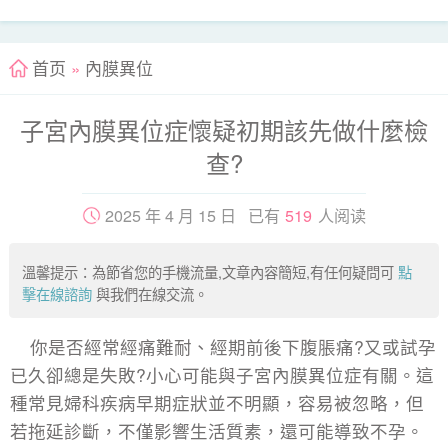
首页
»
內膜異位
子宮內膜異位症懷疑初期該先做什麼檢
查?
2025 年 4 月 15 日 已有
519
人阅读
溫馨提示：為節省您的手機流量,文章內容簡短,有任何疑問可
點
擊在線諮詢
與我們在線交流。
你是否經常經痛難耐、經期前後下腹脹痛?又或試孕
已久卻總是失敗?小心可能與子宮內膜異位症有關。這
種常見婦科疾病早期症狀並不明顯，容易被忽略，但
若拖延診斷，不僅影響生活質素，還可能導致不孕。