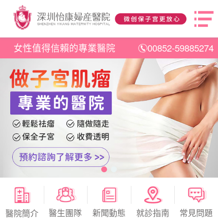
女性值得信賴的專業醫院
00852-59885274
醫生團隊
新聞動態
就診指南
常見問題
醫院簡介