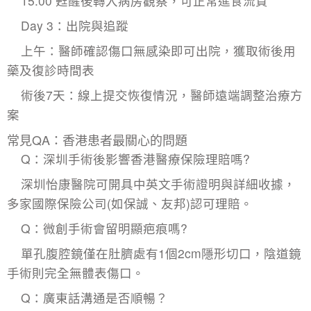
15:00 甦醒後轉入病房觀察，可正常進食流質
Day 3：出院與追蹤
上午：醫師確認傷口無感染即可出院，獲取術後用
藥及復診時間表
術後7天：線上提交恢復情況，醫師遠端調整治療方
案
常見QA：香港患者最關心的問題
Q：深圳手術後影響香港醫療保險理賠嗎?
深圳怡康醫院可開具中英文手術證明與詳細收據，
多家國際保險公司(如保誠、友邦)認可理賠。
Q：微創手術會留明顯疤痕嗎?
單孔腹腔鏡僅在肚臍處有1個2cm隱形切口，陰道鏡
手術則完全無體表傷口。
Q：廣東話溝通是否順暢？