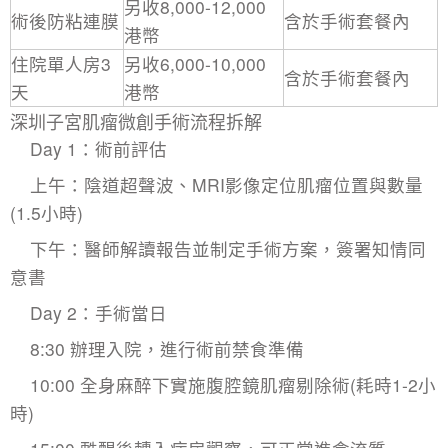
另收8,000-12,000
術後防粘連膜
含於手術套餐內
港幣
住院單人房3
另收6,000-10,000
含於手術套餐內
天
港幣
深圳子宮肌瘤微創手術流程拆解
Day 1：術前評估
上午：陰道超聲波、MRI影像定位肌瘤位置與數量
(1.5小時)
下午：醫師解讀報告並制定手術方案，簽署知情同
意書
Day 2：手術當日
8:30 辦理入院，進行術前禁食準備
10:00 全身麻醉下實施腹腔鏡肌瘤剔除術(耗時1-2小
時)