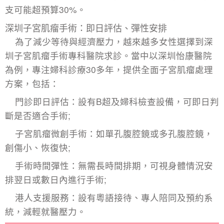
支可能超預算30%。
深圳子宮肌瘤手術：即日評估、彈性安排
為了減少等待與經濟壓力，越來越多女性選擇到
深
圳子宮肌瘤手術
專科醫院求診。當中以深圳怡康醫院
為例，專注婦科診療30多年，提供全面子宮肌瘤處理
方案，包括：
門診即日評估：設有B超及婦科檢查設備，可即日判
斷是否適合手術;
子宮肌瘤微創手術
：如單孔腹腔鏡或多孔腹腔鏡，
創傷小、恢復快;
手術時間彈性：無需長時間排期，可視身體情況安
排翌日或數日內進行手術;
港人支援服務：設有粵語接待、專人陪同及預約系
統，減輕就醫壓力。