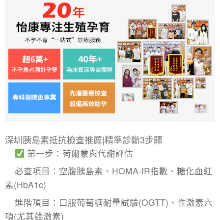
深圳胰島素抵抗檢查推薦|精準診斷3步驟
​第一步：荷爾蒙與代謝評估
​必查項目：空腹胰島素、HOMA-IR指數、糖化血紅
素(HbA1c)
​進階項目：口服葡萄糖耐量試驗(OGTT)、性激素六
項(尤其雄激素)