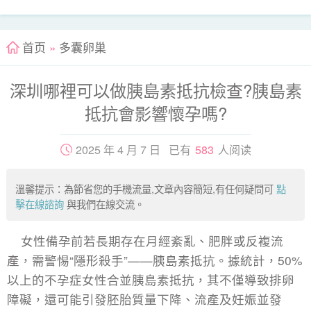
首页
»
多囊卵巢
深圳哪裡可以做胰島素抵抗檢查?胰島素
抵抗會影響懷孕嗎?
2025 年 4 月 7 日 已有
583
人阅读
溫馨提示：為節省您的手機流量,文章內容簡短,有任何疑問可
點
擊在線諮詢
與我們在線交流。
女性備孕前若長期存在月經紊亂、肥胖或反複流
產，需警惕“隱形殺手”——胰島素抵抗。據統計，50%
以上的不孕症女性合並胰島素抵抗，其不僅導致排卵
障礙，還可能引發胚胎質量下降、流產及妊娠並發