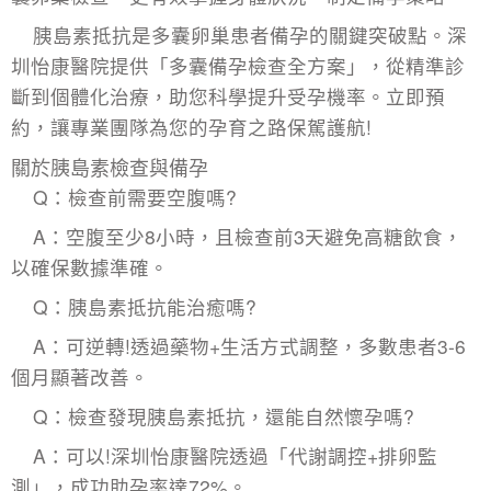
胰島素抵抗是多囊卵巢患者備孕的關鍵突破點。深
圳怡康醫院提供「
多囊備孕
檢查全方案」，從精準診
斷到個體化治療，助您科學提升受孕機率。立即預
約，讓專業團隊為您的孕育之路保駕護航!
關於胰島素檢查與備孕
Q：檢查前需要空腹嗎?
A：空腹至少8小時，且檢查前3天避免高糖飲食，
以確保數據準確。
Q：胰島素抵抗能治癒嗎?
A：可逆轉!透過藥物+生活方式調整，多數患者3-6
個月顯著改善。
Q：檢查發現胰島素抵抗，還能自然懷孕嗎?
A：可以!深圳怡康醫院透過「代謝調控+排卵監
測」，成功助孕率達72%。