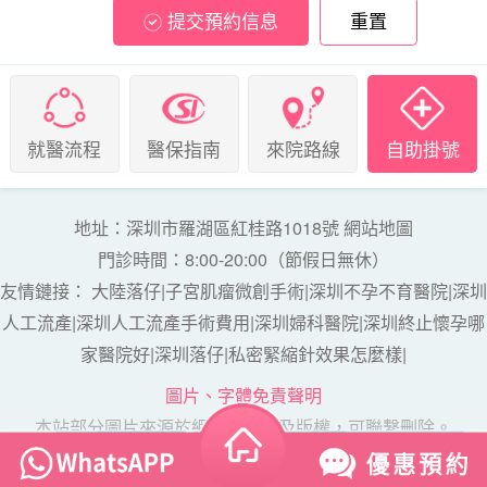
提交預約信息
重置
就醫流程
醫保指南
來院路線
自助掛號
地址：深圳市羅湖區紅桂路1018號
網站地圖
門診時間：8:00-20:00（節假日無休）
友情鏈接：
大陸落仔
|
子宮肌瘤微創手術
|
深圳不孕不育醫院
|
深圳
人工流產
|
深圳人工流產手術費用
|
深圳婦科醫院
|
深圳終止懷孕哪
家醫院好
|
深圳落仔
|
私密緊縮針效果怎麼樣
|
圖片、字體免責聲明
本站部分圖片來源於網絡，如涉及版權，可聯繫刪除。