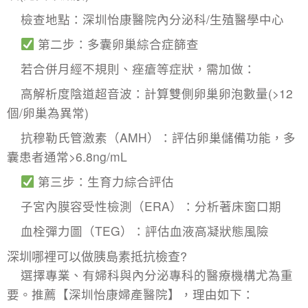
​檢查地點：深圳怡康醫院內分泌科/生殖醫學中心
​第二步：
多囊卵巢綜合症
篩查
若合併月經不規則、痤瘡等症狀，需加做：
​高解析度陰道超音波：計算雙側卵巢卵泡數量(>12
個/卵巢為異常)
​抗穆勒氏管激素（AMH）​：評估卵巢儲備功能，多
囊患者通常>6.8ng/mL
​第三步：生育力綜合評估
​子宮內膜容受性檢測（ERA）​：分析著床窗口期
​血栓彈力圖（TEG）​：評估血液高凝狀態風險
深圳哪裡可以做胰島素抵抗檢查?
選擇專業、有婦科與內分泌專科的醫療機構尤為重
要。推薦【深圳怡康婦產醫院】，理由如下：