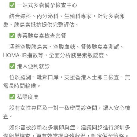
一站式多囊
備孕檢查
中心
結合婦科、內分泌科、生殖科專家，針對多囊卵
巢、
胰島素抵抗
提供完整評估。
專業胰島素檢查套餐
涵蓋空腹胰島素、空腹血糖、餐後胰島素測試、
HOMA-IR指數等，全面分析胰島素敏感度。
港人便利就診
位於羅湖，毗鄰口岸，支援香港人士即日檢查，無
需長時間輪候。
私隱度高
設有女性專區及一對一私密問診空間，讓人安心檢
查。
如你曾被診斷為多囊卵巢症，建議同步進行深圳多
囊卵巢檢查，更有效掌握身體狀況，制定備孕策略。