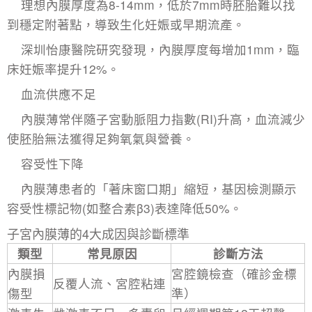
理想內膜厚度為8-14mm，低於7mm時胚胎難以找
到穩定附著點，導致生化妊娠或早期流產。
深圳怡康醫院研究發現，內膜厚度每增加1mm，臨
床妊娠率提升12%。
血流供應不足
內膜薄常伴隨子宮動脈阻力指數(RI)升高，血流減少
使胚胎無法獲得足夠氧氣與營養。
容受性下降
內膜薄患者的「著床窗口期」縮短，基因檢測顯示
容受性標記物(如整合素β3)表達降低50%。
子宮內膜薄的4大成因與診斷標準
類型
常見原因
診斷方法
內膜損
宮腔鏡檢查（確診金標
反覆人流、宮腔粘連
傷型
準）