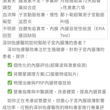
激素失
雌激素不足、多囊卵
月經週期第12天超聲
調型
巢綜合症
+性激素六項
血流障
子宮動脈栓塞、慢性
都卜勒超聲測子宮動脈
礙型
盆腔炎
RI值
不明原
自體免疫異常、內膜
內膜容受性檢測（ERA
因型
基因缺陷
Test）
深圳怡康醫院如何幫助子宮內膜薄的患者？
深圳怡康醫院專注於生殖健康，針對子宮內膜薄的
患者，提供：
個性化的內膜評估(超聲波與激素檢測)
荷爾蒙調理方案(口服藥物或貼片)
物理治療與PRP內膜修復技術
營養指導與中醫調理，改善體質，提高內膜質量
如你正在考慮試管嬰兒，但擔心子宮內膜過薄影響
成功率，可預約深圳怡康醫院的婦科專家進行專業評