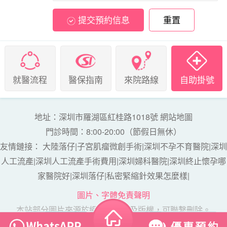
提交預約信息
重置
就醫流程
醫保指南
來院路線
自助掛號
地址：深圳市羅湖區紅桂路1018號
網站地圖
門診時間：8:00-20:00（節假日無休）
友情鏈接：
大陸落仔
|
子宮肌瘤微創手術
|
深圳不孕不育醫院
|
深圳
人工流產
|
深圳人工流產手術費用
|
深圳婦科醫院
|
深圳終止懷孕哪
家醫院好
|
深圳落仔
|
私密緊縮針效果怎麼樣
|
圖片、字體免責聲明
本站部分圖片來源於網絡，如涉及版權，可聯繫刪除。