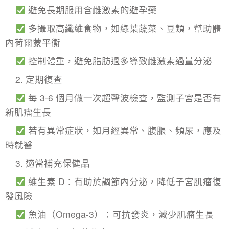
避免長期服用含雌激素的避孕藥
多攝取高纖維食物，如綠葉蔬菜、豆類，幫助體
內荷爾蒙平衡
控制體重，避免脂肪過多導致雌激素過量分泌
2. 定期復查
每 3-6 個月做一次超聲波檢查，監測子宮是否有
新肌瘤生長
若有異常症狀，如月經異常、腹脹、頻尿，應及
時就醫
3. 適當補充保健品
維生素 D：有助於調節內分泌，降低
子宮肌瘤
復
發風險
魚油（Omega-3）：可抗發炎，減少肌瘤生長